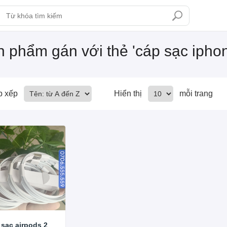
 phẩm gán với thẻ 'cáp sạc ipho
p xếp
Hiển thị
mỗi trang
 sạc airpods 2