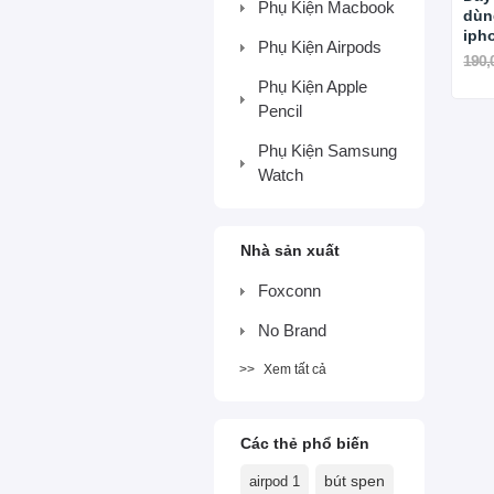
Phụ Kiện Macbook
dùn
iph
Phụ Kiện Airpods
má
190,
Phụ Kiện Apple
Pencil
Phụ Kiện Samsung
Watch
Nhà sản xuất
Foxconn
No Brand
Xem tất cả
Các thẻ phổ biến
airpod 1
bút spen