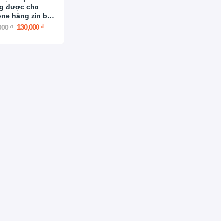
g được cho
one hàng zin bóc
y
130,000 ₫
000 ₫