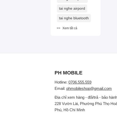
tai nghe airpord
tai nghe bluetooth
Xem tất cả
PH MOBILE
Hotline:
0706.555.559
Email:
phmobileshop@gmail.com
Địa chỉ xem hàng - đổi/trả - bảo hành
228 Vườn Lài, Phường Phú Thọ Hoà
Phú, Hồ Chí Minh