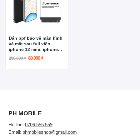
Dán ppf bảo vệ màn hình
và mặt sau full viền
iphone 12 mini, iphone
12, iphone 12 pro và
80,000 ₫
250,000 ₫
iphone 12 pro max
PH MOBILE
Hotline:
0706.555.559
Email:
phmobileshop@gmail.com