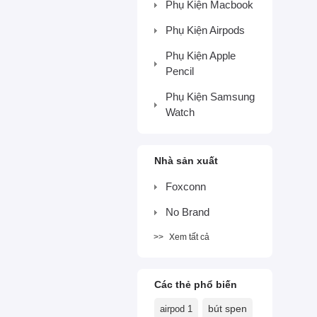
Phụ Kiện Macbook
Phụ Kiện Airpods
Phụ Kiện Apple
Pencil
Phụ Kiện Samsung
Watch
Nhà sản xuất
Foxconn
No Brand
Xem tất cả
Các thẻ phổ biến
airpod 1
bút spen