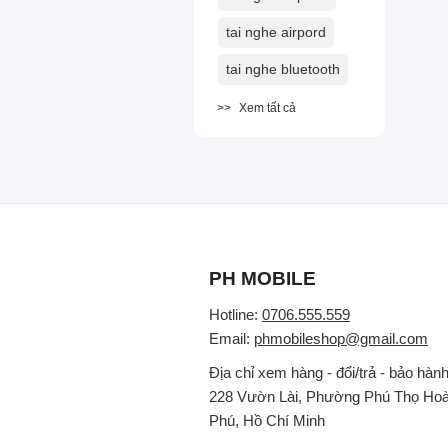
tai nghe airpord
tai nghe bluetooth
Xem tất cả
PH MOBILE
Hotline:
0706.555.559
Email:
phmobileshop@gmail.com
Địa chỉ xem hàng - đổi/trả - bảo hành
228 Vườn Lài, Phường Phú Thọ Hoà
Phú, Hồ Chí Minh